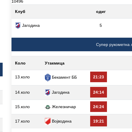
10496
Клуб
одиг
Јагодина
5
Супер рукометна 
Коло
Утакмица
13.коло
21:23
Бекамент ББ
14.коло
Јагодина
24:14
15.коло
Железничар
24:24
17.коло
Војводина
19:21