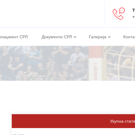
Т
+
енаџмент СРЛ
Документи СРЛ
Галерија
Конта
Укупна стат