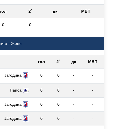
гол
2`
дк
МВП
0
0
лига - Жене
гол
2`
дк
МВП
Јагодина
0
0
-
-
Наиса
0
0
-
-
Јагодина
0
0
-
-
Јагодина
0
0
-
-