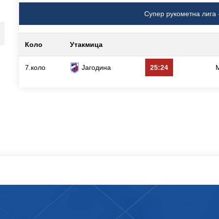
Супер рукометна лига 
Коло
Утакмица
7.коло
Јагодина
25:24