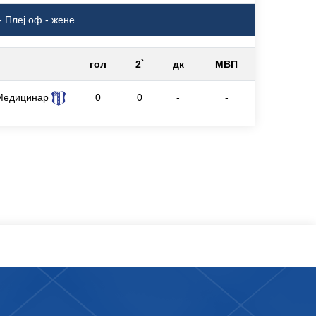
- Плеј оф - жене
гол
2`
дк
МВП
Медицинар
0
0
-
-