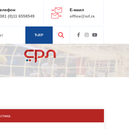
елефон
Е-маил
381 (0)11 6558549
office@srl.rs
кт
ЋИР
ЛАТ
истика