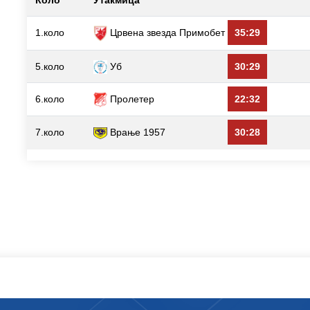
Коло
Утакмица
1.коло
Црвена звезда Примобет
35:29
5.коло
Уб
30:29
6.коло
Пролетер
22:32
7.коло
Врање 1957
30:28