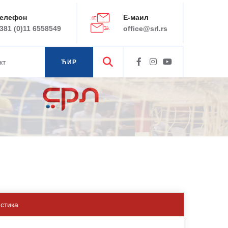
елефон
Е-маил
381 (0)11 6558549
office@srl.rs
кт
ЋИР
ЛАТ
истика