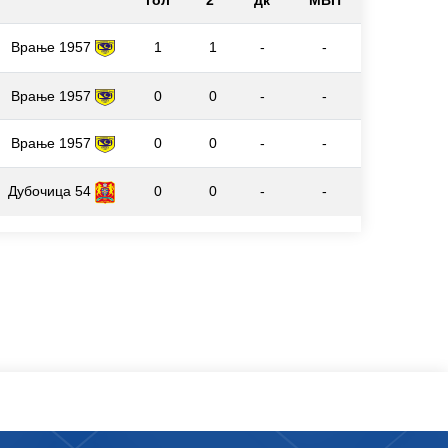
гол
2`
дк
МВП
Врање 1957
1
1
-
-
Врање 1957
0
0
-
-
Врање 1957
0
0
-
-
Дубочица 54
0
0
-
-