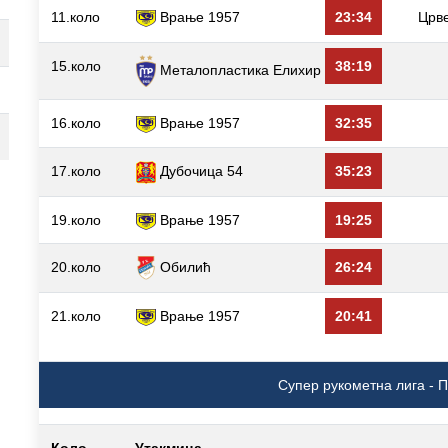
11.коло
Врање 1957
23:34
Црв
15.коло
38:19
Металопластика Елиxир
16.коло
Врање 1957
32:35
17.коло
Дубочица 54
35:23
19.коло
Врање 1957
19:25
20.коло
Обилић
26:24
21.коло
Врање 1957
20:41
Супер рукометна лига - П