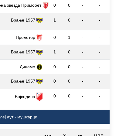
ена звезда Примобет
0
0
-
-
Врање 1957
1
0
-
-
Пролетер
0
1
-
-
Врање 1957
1
0
-
-
Динамо
0
0
-
-
Врање 1957
0
0
-
-
0
0
-
-
Војводина
леј аут - мушкарци