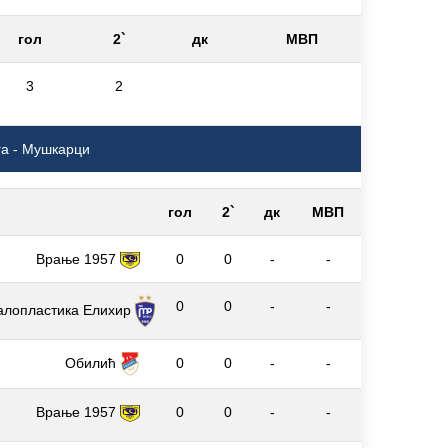
гол
2`
дк
МВП
3
2
га - Мушкарци
гол
2`
дк
МВП
Врање 1957
0
0
-
-
0
0
-
-
алопластика Елиxир
Обилић
0
0
-
-
Врање 1957
0
0
-
-