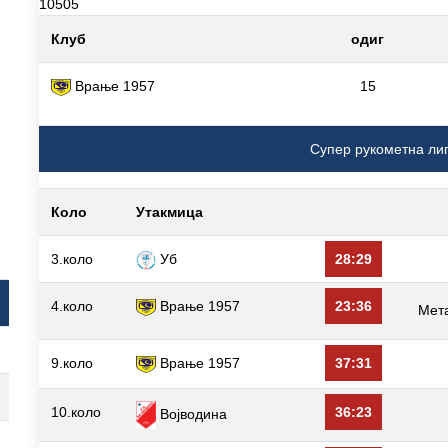
10505
Клуб
одиг
Врање 1957
15
Супер рукометна ли
Коло
Утакмица
3.коло
Уб
28:29
4.коло
Врање 1957
23:36
Мет
9.коло
Врање 1957
37:31
10.коло
36:23
Војводина