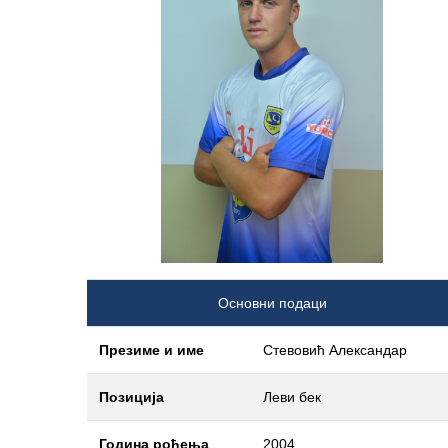
Основни подаци
Презиме и име
Стевовић Александар
Позиција
Леви бек
Година рођења
2004