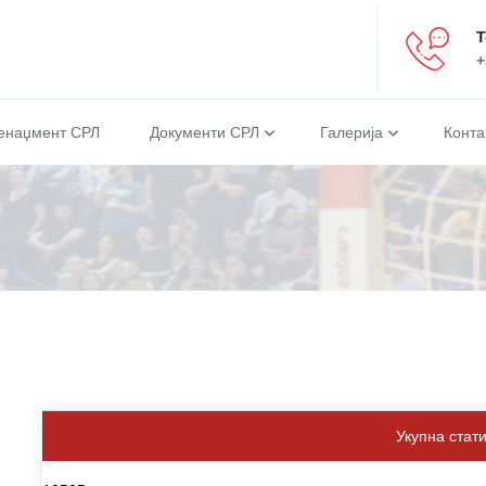
Т
+
енаџмент СРЛ
Документи СРЛ
Галерија
Конта
Укупна стат