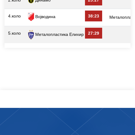
В
4.коло
38:23
Војводина
Металоплас
5.коло
27:29
В
Металопластика Елиxир