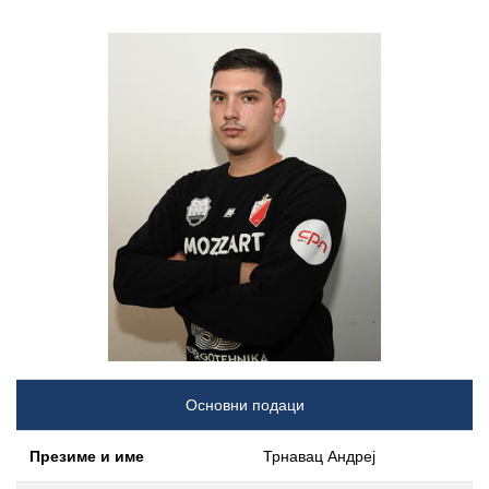
Основни подаци
Презиме и име
Трнавац Андреј