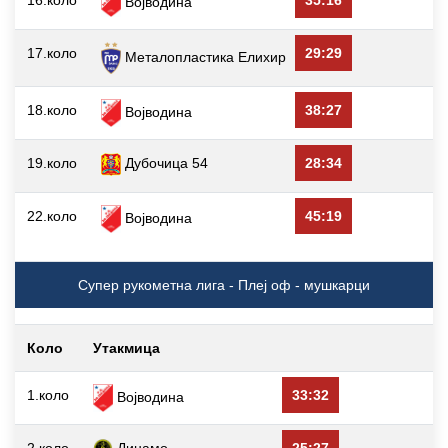
Војводина
17.коло
29:29
Металопластика Елиxир
18.коло
38:27
Војводина
19.коло
Дубочица 54
28:34
22.коло
45:19
Војводина
Супер рукометна лига - Плеј оф - мушкарци
Коло
Утакмица
1.коло
33:32
Војводина
2.коло
Динамо
25:27