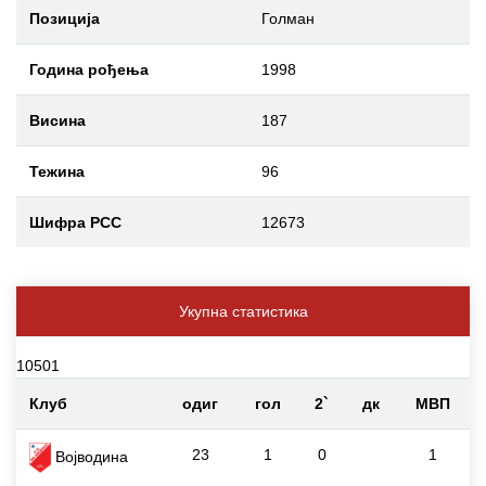
Позиција
Голман
Година рођења
1998
Висина
187
Тежина
96
Шифра РСС
12673
Укупна статистика
10501
Клуб
одиг
гол
2`
дк
МВП
23
1
0
1
Војводина