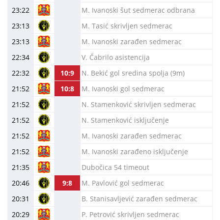
23:22
M. Ivanoski šut sedmerac odbrana
23:13
M. Tasić skrivljen sedmerac
23:13
M. Ivanoski zarađen sedmerac
22:34
V. Čabrilo asistencija
22:32
10:9
N. Bekić gol sredina spolja (9m)
21:52
10:8
M. Ivanoski gol sedmerac
21:52
N. Stamenković skrivljen sedmerac
21:52
N. Stamenković isključenje
21:52
M. Ivanoski zarađen sedmerac
21:52
M. Ivanoski zarađeno isključenje
21:35
Dubočica 54 timeout
20:46
9:8
M. Pavlović gol sedmerac
20:31
B. Stanisavljević zarađen sedmerac
20:29
P. Petrović skrivljen sedmerac