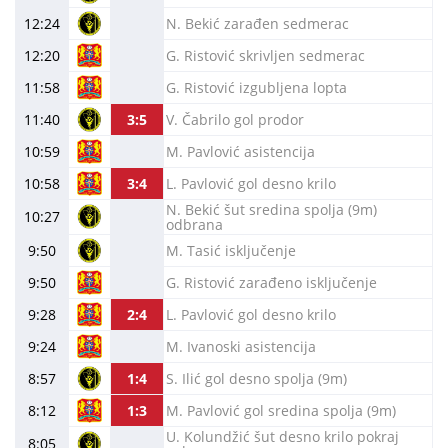
12:24
N. Bekić zarađen sedmerac
12:20
G. Ristović skrivljen sedmerac
11:58
G. Ristović izgubljena lopta
11:40
3:5
V. Čabrilo gol prodor
10:59
M. Pavlović asistencija
10:58
3:4
L. Pavlović gol desno krilo
N. Bekić šut sredina spolja (9m)
10:27
odbrana
9:50
M. Tasić isključenje
9:50
G. Ristović zarađeno isključenje
9:28
2:4
L. Pavlović gol desno krilo
9:24
M. Ivanoski asistencija
8:57
1:4
S. Ilić gol desno spolja (9m)
8:12
1:3
M. Pavlović gol sredina spolja (9m)
U. Kolundžić šut desno krilo pokraj
8:05