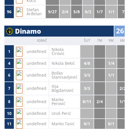
Kocić
Stefan
96
9/27
2/4
5/8
0/2
1/7
1/1
7
Arđelan
26
Dinamo
IGRAČ
ŠUT
7M
9M
6M
Nikola
1
undefined
Ćirović
4
undefined
Nikola Bekić
4/8
1/4
Boško
6
undefined
3/3
1/1
Stanisavljević
Ilija
7
undefined
3/3
2/2
Bogdanović
Marko
8
undefined
8/11
2/4
1/1
Perović
10
undefined
Uroš Perić
11
undefined
Marko Tasić
0/1
0/1