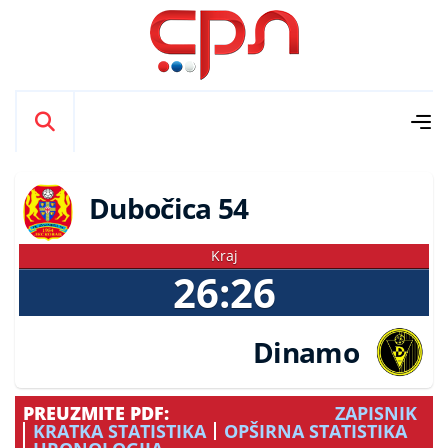
Dubočica 54
Kraj
26:26
Dinamo
PREUZMITE PDF:
ZAPISNIK
KRATKA STATISTIKA
OPŠIRNA STATISTIKA