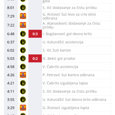
gola
8:01
S. Ilić dodavanje za čistu priliku
G. Ristović šut levo sa crte (6m)
7:29
odbrana
A. Atanasković dodavanje za čistu
7:22
priliku
6:48
0:3
I. Bogdanović gol desno krilo
6:37
U. Kolundžić asistencija
6:02
S. Ilić žuti karton
5:03
0:2
N. Bekić gol prodor
4:58
V. Čabrilo asistencija
4:26
P. Petrović šut kontra odbrana
4:21
V. Čabrilo izgubljena lopta
4:11
S. Ilić dodavanje za čistu priliku
3:55
U. Kolundžić šut desno krilo odbrana
3:29
G. Ristović izgubljena lopta