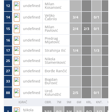
Milan
12
undefined
Kosanović
Veljko
14
undefined
3/4
0/1
Čabrilo
Milan
15
undefined
2/4
2/3
0/1
Pavlović
Predrag
16
undefined
Mijatović
17
undefined
Strahinja Ilić
1/4
1/3
Nikola
25
undefined
Stamenković
27
undefined
Đorđe Rančić
Bogdan
33
undefined
Đurović
Uroš
88
undefined
2/5
0/1
Kolundžić
IGRAČ
OBR.
7M
9M
6M
KRL.
KNT.
US
Nikola
1
3/11
0/1
1/4
1/1
0/2
1/2
1.7