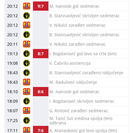
20:12
9:7
M. Ivanoski gol sedmerac
20:12
B. Stanisavljević skrivljen sedmerac
20:12
V. Nikolić zarađen sedmerac
20:12
B. Stanisavljević skrivljen sedmerac
20:11
V. Nikolić zarađen sedmerac
19:13
8:7
I. Bogdanović gol levo sa crte (6m)
19:08
V. Čabrilo asistencija
18:43
B. Stanisavljević zarađeno isključenje
18:43
M. Radulović isključenje
18:10
8:6
M. Ivanoski gol sedmerac
18:09
I. Bogdanović skrivljen sedmerac
18:07
G. Ristović zarađen sedmerac
M. Tasić šut sredina spolja (9m)
17:25
odbrana
17:11
7:6
A. Atanasković gol levo spolja (9m)