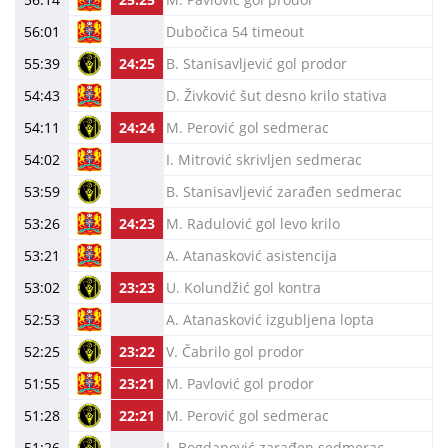
56:01
Dubočica 54 timeout
55:39
24:25
B. Stanisavljević gol prodor
54:43
D. Živković šut desno krilo stativa
54:11
24:24
M. Perović gol sedmerac
54:02
I. Mitrović skrivljen sedmerac
53:59
B. Stanisavljević zarađen sedmerac
53:26
24:23
M. Radulović gol levo krilo
53:21
A. Atanasković asistencija
53:02
23:23
U. Kolundžić gol kontra
52:53
A. Atanasković izgubljena lopta
52:25
23:22
V. Čabrilo gol prodor
51:55
23:21
M. Pavlović gol prodor
51:28
22:21
M. Perović gol sedmerac
51:26
I. Bogdanović zarađen sedmerac