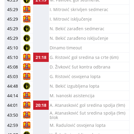
45:29
I. Mitrović skrivljen sedmerac
45:29
I. Mitrović isključenje
45:29
N. Bekić zarađen sedmerac
45:29
N. Bekić zarađeno isključenje
45:10
Dinamo timeout
45:10
21:18
G. Ristović gol sredina sa crte (6m)
45:08
D. Živković šut kontra odbrana
45:03
G. Ristović osvojena lopta
44:48
N. Bekić izgubljena lopta
44:14
M. Ivanoski asistencija
44:01
20:18
A. Atanasković gol sredina spolja (9m)
A. Atanasković šut sredina spolja (9m)
43:50
blok
42:59
M. Radulović osvojena lopta