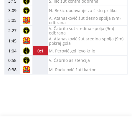
3:15
S. Ilić šut kontra odbrana
3:09
N. Bekić dodavanje za čistu priliku
A. Atanasković šut desno spolja (9m)
3:05
odbrana
V. Čabrilo šut sredina spolja (9m)
2:27
odbrana
A. Atanasković šut sredina spolja (9m)
1:45
pokraj gola
1:04
0:1
M. Perović gol levo krilo
0:58
V. Čabrilo asistencija
0:38
M. Radulović žuti karton