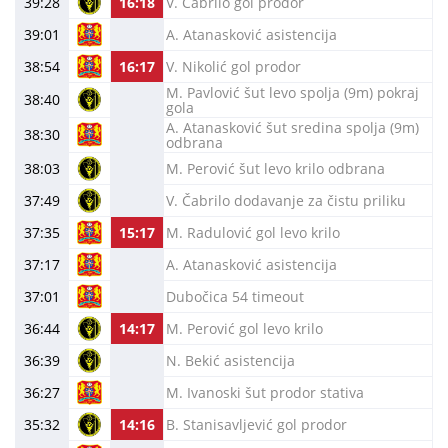
39:28
16:18
V. Čabrilo gol prodor
39:01
A. Atanasković asistencija
38:54
16:17
V. Nikolić gol prodor
M. Pavlović šut levo spolja (9m) pokraj
38:40
gola
A. Atanasković šut sredina spolja (9m)
38:30
odbrana
38:03
M. Perović šut levo krilo odbrana
37:49
V. Čabrilo dodavanje za čistu priliku
37:35
15:17
M. Radulović gol levo krilo
37:17
A. Atanasković asistencija
37:01
Dubočica 54 timeout
36:44
14:17
M. Perović gol levo krilo
36:39
N. Bekić asistencija
36:27
M. Ivanoski šut prodor stativa
35:32
14:16
B. Stanisavljević gol prodor