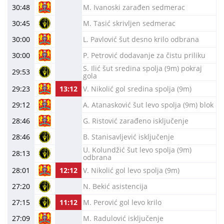
30:48
M. Ivanoski zarađen sedmerac
30:45
M. Tasić skrivljen sedmerac
30:00
L. Pavlović šut desno krilo odbrana
30:00
P. Petrović dodavanje za čistu priliku
S. Ilić šut sredina spolja (9m) pokraj
29:53
gola
29:23
13:12
V. Nikolić gol sredina spolja (9m)
29:12
A. Atanasković šut levo spolja (9m) blok
28:46
G. Ristović zarađeno isključenje
28:46
B. Stanisavljević isključenje
U. Kolundžić šut levo spolja (9m)
28:13
odbrana
28:01
12:12
V. Nikolić gol levo spolja (9m)
27:20
N. Bekić asistencija
27:15
11:12
M. Perović gol levo krilo
27:09
M. Radulović isključenje