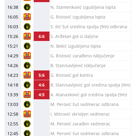
16:38
N. Stamenković izgubljena lopta
16:05
G. Ristović izgubljena lopta
16:03
S. Ilić šut sredina spolja (9m) odbrana
15:26
6:6
S. Arđelan gol iz daljine
15:21
N. Bekić izgubljena lopta
14:29
G. Ristović zarađeno isključenje
14:26
B. Stanisavljević isključenje
14:23
5:6
G. Ristović gol kontra
14:18
4:6
B. Stanisavljević gol sredina spolja (9m)
13:39
4:5
A. Atanasković gol sredina spolja (9m)
13:03
M. Perović šut sedmerac odbrana
12:58
I. Mitrović skrivljen sedmerac
12:55
M. Perović zarađen sedmerac
12:45
M. Perović šut sedmerac odbrana