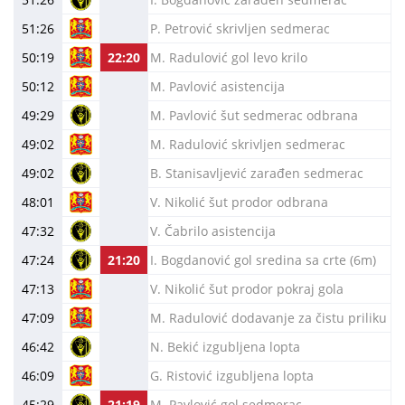
51:26
P. Petrović skrivljen sedmerac
50:19
22:20
M. Radulović gol levo krilo
50:12
M. Pavlović asistencija
49:29
M. Pavlović šut sedmerac odbrana
49:02
M. Radulović skrivljen sedmerac
49:02
B. Stanisavljević zarađen sedmerac
48:01
V. Nikolić šut prodor odbrana
47:32
V. Čabrilo asistencija
47:24
21:20
I. Bogdanović gol sredina sa crte (6m)
47:13
V. Nikolić šut prodor pokraj gola
47:09
M. Radulović dodavanje za čistu priliku
46:42
N. Bekić izgubljena lopta
46:09
G. Ristović izgubljena lopta
45:29
21:19
M. Pavlović gol sedmerac