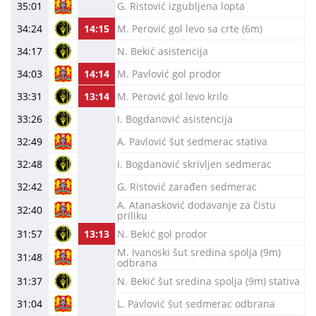
35:01
G. Ristović izgubljena lopta
34:24
14:15
M. Perović gol levo sa crte (6m)
34:17
N. Bekić asistencija
34:03
14:14
M. Pavlović gol prodor
33:31
13:14
M. Perović gol levo krilo
33:26
I. Bogdanović asistencija
32:49
A. Pavlović šut sedmerac stativa
32:48
I. Bogdanović skrivljen sedmerac
32:42
G. Ristović zarađen sedmerac
A. Atanasković dodavanje za čistu
32:40
priliku
31:57
13:13
N. Bekić gol prodor
M. Ivanoski šut sredina spolja (9m)
31:48
odbrana
31:37
N. Bekić šut sredina spolja (9m) stativa
31:04
L. Pavlović šut sedmerac odbrana