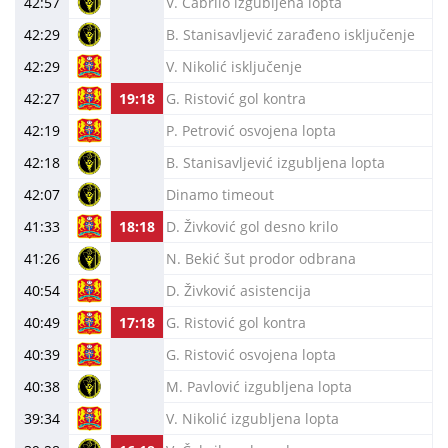
42:57
V. Čabrilo izgubljena lopta
42:29
B. Stanisavljević zarađeno isključenje
42:29
V. Nikolić isključenje
42:27
19:18
G. Ristović gol kontra
42:19
P. Petrović osvojena lopta
42:18
B. Stanisavljević izgubljena lopta
42:07
Dinamo timeout
41:33
18:18
D. Živković gol desno krilo
41:26
N. Bekić šut prodor odbrana
40:54
D. Živković asistencija
40:49
17:18
G. Ristović gol kontra
40:39
G. Ristović osvojena lopta
40:38
M. Pavlović izgubljena lopta
39:34
V. Nikolić izgubljena lopta