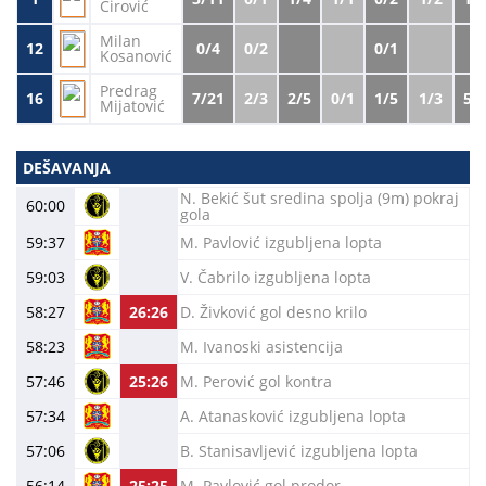
Ćirović
Milan
12
0/4
0/2
0/1
-2
Kosanović
Predrag
16
7/21
2/3
2/5
0/1
1/5
1/3
5.7
Mijatović
DEŠAVANJA
N. Bekić šut sredina spolja (9m) pokraj
60:00
gola
59:37
M. Pavlović izgubljena lopta
59:03
V. Čabrilo izgubljena lopta
58:27
26:26
D. Živković gol desno krilo
58:23
M. Ivanoski asistencija
57:46
25:26
M. Perović gol kontra
57:34
A. Atanasković izgubljena lopta
57:06
B. Stanisavljević izgubljena lopta
56:14
25:25
M. Pavlović gol prodor