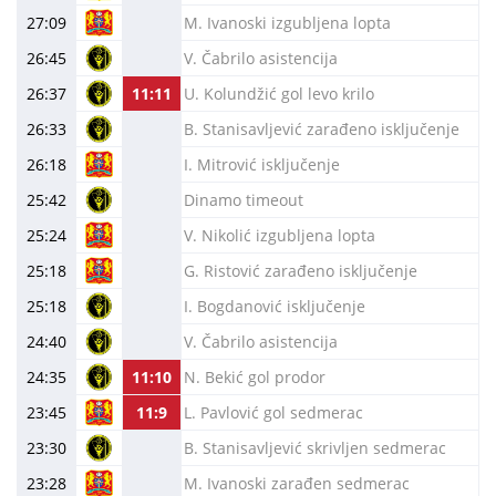
27:09
M. Ivanoski izgubljena lopta
26:45
V. Čabrilo asistencija
26:37
11:11
U. Kolundžić gol levo krilo
26:33
B. Stanisavljević zarađeno isključenje
26:18
I. Mitrović isključenje
25:42
Dinamo timeout
25:24
V. Nikolić izgubljena lopta
25:18
G. Ristović zarađeno isključenje
25:18
I. Bogdanović isključenje
24:40
V. Čabrilo asistencija
24:35
11:10
N. Bekić gol prodor
23:45
11:9
L. Pavlović gol sedmerac
23:30
B. Stanisavljević skrivljen sedmerac
23:28
M. Ivanoski zarađen sedmerac