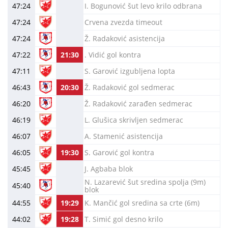
47:24
I. Bogunović šut levo krilo odbrana
47:24
Crvena zvezda timeout
47:24
Ž. Radaković asistencija
47:22
21:30
. Vidić gol kontra
47:11
S. Garović izgubljena lopta
46:43
20:30
Ž. Radaković gol sedmerac
46:20
Ž. Radaković zarađen sedmerac
46:19
L. Glušica skrivljen sedmerac
46:07
A. Stamenić asistencija
46:05
19:30
S. Garović gol kontra
45:45
J. Agbaba blok
N. Lazarević šut sredina spolja (9m)
45:40
blok
44:55
19:29
K. Mančić gol sredina sa crte (6m)
44:02
19:28
T. Simić gol desno krilo