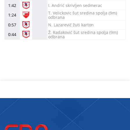
1:42
I. Andrić skrivljen sedmerac
T. Velickovic šut sredina spolja (9m)
1:24
odbrana
0:57
N. Lazarević žuti karton
Ž. Radaković šut sredina spolja (9m)
0:44
odbrana