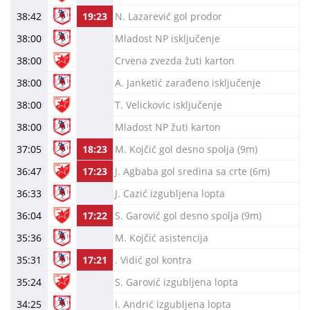
38:42
19:23
N. Lazarević gol prodor
38:00
Mladost NP isključenje
38:00
Crvena zvezda žuti karton
38:00
A. Janketić zarađeno isključenje
38:00
T. Velickovic isključenje
38:00
Mladost NP žuti karton
37:05
18:23
M. Kojčić gol desno spolja (9m)
36:47
17:23
J. Agbaba gol sredina sa crte (6m)
36:33
J. Cazić izgubljena lopta
36:04
17:22
S. Garović gol desno spolja (9m)
35:36
M. Kojčić asistencija
35:31
17:21
. Vidić gol kontra
35:24
S. Garović izgubljena lopta
34:25
I. Andrić izgubljena lopta