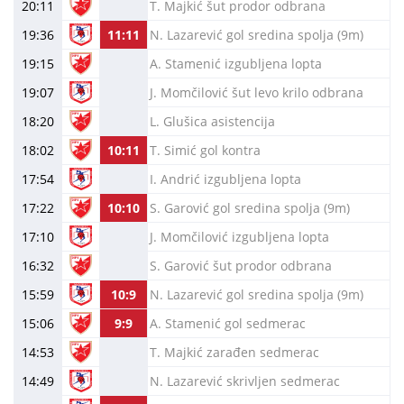
20:11
T. Majkić šut prodor odbrana
19:36
11:11
N. Lazarević gol sredina spolja (9m)
19:15
A. Stamenić izgubljena lopta
19:07
J. Momčilović šut levo krilo odbrana
18:20
L. Glušica asistencija
18:02
10:11
T. Simić gol kontra
17:54
I. Andrić izgubljena lopta
17:22
10:10
S. Garović gol sredina spolja (9m)
17:10
J. Momčilović izgubljena lopta
16:32
S. Garović šut prodor odbrana
15:59
10:9
N. Lazarević gol sredina spolja (9m)
15:06
9:9
A. Stamenić gol sedmerac
14:53
T. Majkić zarađen sedmerac
14:49
N. Lazarević skrivljen sedmerac