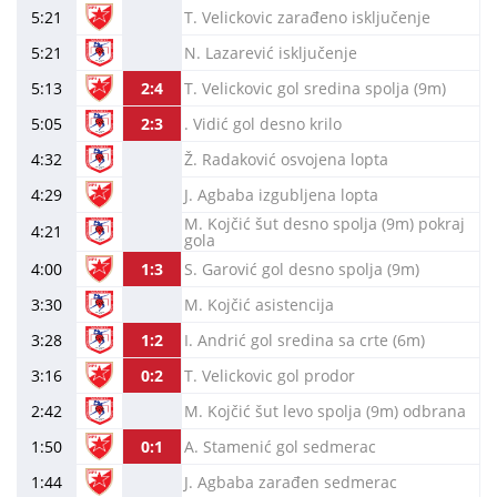
5:21
T. Velickovic zarađeno isključenje
5:21
N. Lazarević isključenje
5:13
2:4
T. Velickovic gol sredina spolja (9m)
5:05
2:3
. Vidić gol desno krilo
4:32
Ž. Radaković osvojena lopta
4:29
J. Agbaba izgubljena lopta
M. Kojčić šut desno spolja (9m) pokraj
4:21
gola
4:00
1:3
S. Garović gol desno spolja (9m)
3:30
M. Kojčić asistencija
3:28
1:2
I. Andrić gol sredina sa crte (6m)
3:16
0:2
T. Velickovic gol prodor
2:42
M. Kojčić šut levo spolja (9m) odbrana
1:50
0:1
A. Stamenić gol sedmerac
1:44
J. Agbaba zarađen sedmerac