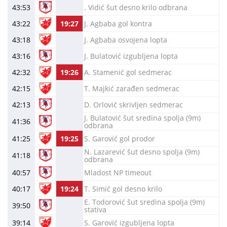
43:53
. Vidić šut desno krilo odbrana
43:22
19:27
J. Agbaba gol kontra
43:18
J. Agbaba osvojena lopta
43:16
J. Bulatović izgubljena lopta
42:32
19:26
A. Stamenić gol sedmerac
42:15
T. Majkić zarađen sedmerac
42:13
D. Orlović skrivljen sedmerac
J. Bulatović šut sredina spolja (9m)
41:36
odbrana
41:25
19:25
S. Garović gol prodor
N. Lazarević šut desno spolja (9m)
41:18
odbrana
40:57
Mladost NP timeout
40:17
19:24
T. Simić gol desno krilo
E. Todorović šut sredina spolja (9m)
39:50
stativa
39:14
S. Garović izgubljena lopta