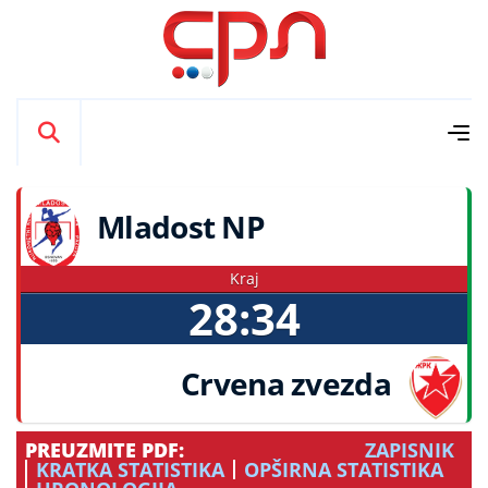
Mladost NP
Kraj
28:34
Crvena zvezda
PREUZMITE PDF:
ZAPISNIK
KRATKA STATISTIKA
OPŠIRNA STATISTIKA