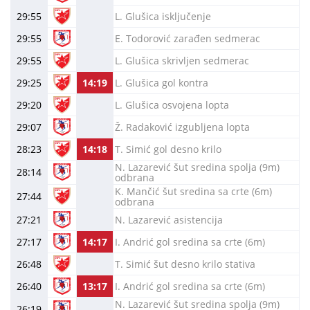
29:55
L. Glušica isključenje
29:55
E. Todorović zarađen sedmerac
29:55
L. Glušica skrivljen sedmerac
29:25
14:19
L. Glušica gol kontra
29:20
L. Glušica osvojena lopta
29:07
Ž. Radaković izgubljena lopta
28:23
14:18
T. Simić gol desno krilo
N. Lazarević šut sredina spolja (9m)
28:14
odbrana
K. Mančić šut sredina sa crte (6m)
27:44
odbrana
27:21
N. Lazarević asistencija
27:17
14:17
I. Andrić gol sredina sa crte (6m)
26:48
T. Simić šut desno krilo stativa
26:40
13:17
I. Andrić gol sredina sa crte (6m)
N. Lazarević šut sredina spolja (9m)
26:19