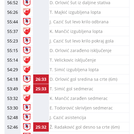
56:52
D. Orlović šut iz daljine stativa
56:26
T. Majkić izgubljena lopta
55:44
J. Cazić šut levo krilo odbrana
55:37
K. Mančić izgubljena lopta
55:23
J. Cazić šut levo krilo pokraj gola
55:15
D. Orlović zarađeno isključenje
55:14
T. Velickovic isključenje
54:29
T. Simić izgubljena lopta
54:18
26:33
D. Orlović gol sredina sa crte (6m)
53:49
25:33
T. Simić gol sedmerac
53:32
K. Mančić zarađen sedmerac
53:30
E. Todorović skrivljen sedmerac
52:48
J. Cazić asistencija
52:46
25:32
Ž. Radaković gol desno sa crte (6m)