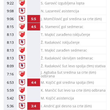
9:22
S. Garović izgubljena lopta
9:08
N. Lazarević asistencija
9:06
5:5
J. Momčilović gol sredina sa crte (6m)
8:15
4:5
A. Stamenić gol sedmerac
8:13
T. Majkić zarađeno isključenje
8:13
Ž. Radaković isključenje
8:13
T. Majkić zarađen sedmerac
8:13
Ž. Radaković skrivljen sedmerac
8:09
Ž. Radaković šut levo spolja (9m) stativa
J. Agbaba šut sredina sa crte (6m)
7:16
odbrana
6:53
4:4
M. Kojčić gol sredina spolja (9m)
5:59
K. Mančić šut levo sa crte (6m) odbrana
5:42
M. Kojčić asistencija
5:36
3:4
I. Andrić gol desno sa crte (6m)