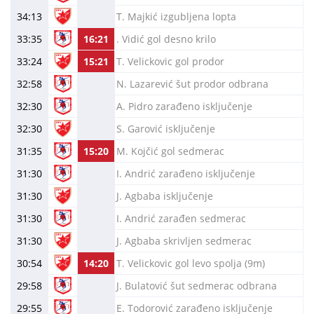
34:13
T. Majkić izgubljena lopta
33:35
16:21
. Vidić gol desno krilo
33:24
15:21
T. Velickovic gol prodor
32:58
N. Lazarević šut prodor odbrana
32:30
A. Pidro zarađeno isključenje
32:30
S. Garović isključenje
31:35
15:20
M. Kojčić gol sedmerac
31:30
I. Andrić zarađeno isključenje
31:30
J. Agbaba isključenje
31:30
I. Andrić zarađen sedmerac
31:30
J. Agbaba skrivljen sedmerac
30:54
14:20
T. Velickovic gol levo spolja (9m)
29:58
J. Bulatović šut sedmerac odbrana
29:55
E. Todorović zarađeno isključenje