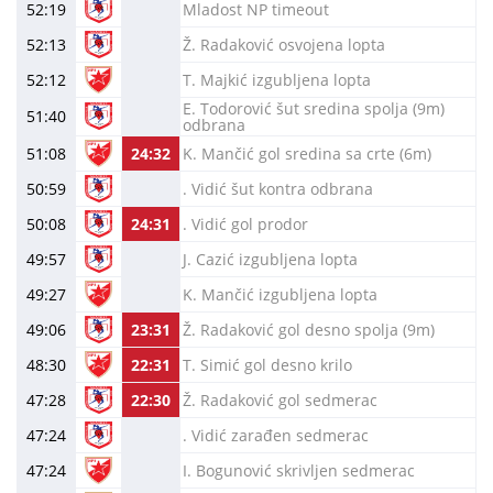
52:19
Mladost NP timeout
52:13
Ž. Radaković osvojena lopta
52:12
T. Majkić izgubljena lopta
E. Todorović šut sredina spolja (9m)
51:40
odbrana
51:08
24:32
K. Mančić gol sredina sa crte (6m)
50:59
. Vidić šut kontra odbrana
50:08
24:31
. Vidić gol prodor
49:57
J. Cazić izgubljena lopta
49:27
K. Mančić izgubljena lopta
49:06
23:31
Ž. Radaković gol desno spolja (9m)
48:30
22:31
T. Simić gol desno krilo
47:28
22:30
Ž. Radaković gol sedmerac
47:24
. Vidić zarađen sedmerac
47:24
I. Bogunović skrivljen sedmerac