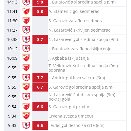
14:13
9:8
J. Bulatović gol sredina spolja (9m)
11:41
8:8
A. Stamenić gol sedmerac
11:30
S. Garović zarađen sedmerac
11:27
N. Lazarević skrivljen sedmerac
10:38
8:7
N. Lazarević gol sredina spolja (9m)
10:12
J. Bulatović zarađeno isključenje
10:09
J. Agbaba isključenje
T. Velickovic šut sredina spolja (9m)
9:55
odbrana
9:55
7:7
I. Andrić gol levo sa crte (6m)
9:55
6:7
S. Garović gol sredina spolja (9m)
N. Lazarević šut desno spolja (9m)
9:55
pokraj gola
9:54
6:6
S. Garović gol prodor
9:34
Crvena zvezda timeout
9:33
6:5
. Vidić gol desno sa crte (6m)