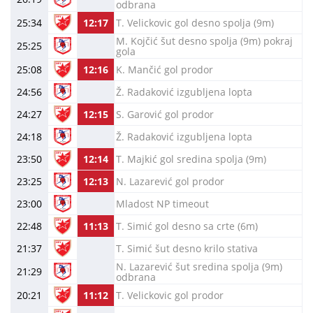
odbrana
25:34
12:17
T. Velickovic gol desno spolja (9m)
M. Kojčić šut desno spolja (9m) pokraj
25:25
gola
25:08
12:16
K. Mančić gol prodor
24:56
Ž. Radaković izgubljena lopta
24:27
12:15
S. Garović gol prodor
24:18
Ž. Radaković izgubljena lopta
23:50
12:14
T. Majkić gol sredina spolja (9m)
23:25
12:13
N. Lazarević gol prodor
23:00
Mladost NP timeout
22:48
11:13
T. Simić gol desno sa crte (6m)
21:37
T. Simić šut desno krilo stativa
N. Lazarević šut sredina spolja (9m)
21:29
odbrana
20:21
11:12
T. Velickovic gol prodor