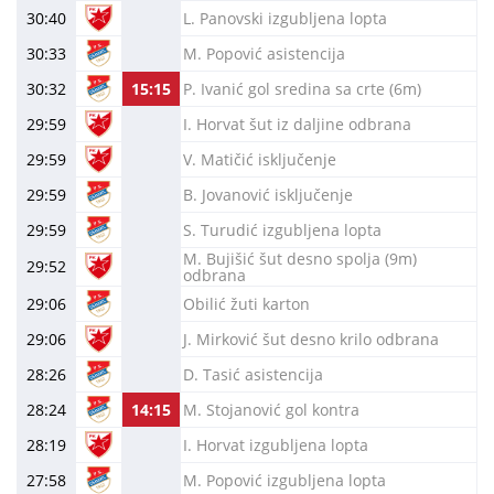
30:40
L. Panovski izgubljena lopta
30:33
M. Popović asistencija
30:32
15:15
P. Ivanić gol sredina sa crte (6m)
29:59
I. Horvat šut iz daljine odbrana
29:59
V. Matičić isključenje
29:59
B. Jovanović isključenje
29:59
S. Turudić izgubljena lopta
M. Bujišić šut desno spolja (9m)
29:52
odbrana
29:06
Obilić žuti karton
29:06
J. Mirković šut desno krilo odbrana
28:26
D. Tasić asistencija
28:24
14:15
M. Stojanović gol kontra
28:19
I. Horvat izgubljena lopta
27:58
M. Popović izgubljena lopta