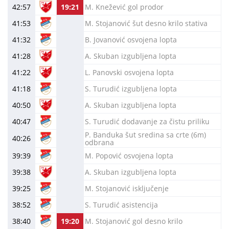
42:57
19:21
M. Knežević gol prodor
41:53
M. Stojanović šut desno krilo stativa
41:32
B. Jovanović osvojena lopta
41:28
A. Skuban izgubljena lopta
41:22
L. Panovski osvojena lopta
41:18
S. Turudić izgubljena lopta
40:50
A. Skuban izgubljena lopta
40:47
S. Turudić dodavanje za čistu priliku
P. Banduka šut sredina sa crte (6m)
40:26
odbrana
39:39
M. Popović osvojena lopta
39:38
A. Skuban izgubljena lopta
39:25
M. Stojanović isključenje
38:52
S. Turudić asistencija
38:40
19:20
M. Stojanović gol desno krilo