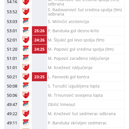
54:16
odbrana
S. Radovanović šut sredina spolja (9m)
53:52
odbrana
53:03
S. Milinčić asistencija
53:01
25:26
P. Banduka gol desno krilo
52:01
24:26
M. Šljukić gol levo spolja (9m)
51:20
24:25
M. Popović gol sredina spolja (9m)
51:01
M. Popović zarađeno isključenje
51:01
M. Knežević isključenje
50:21
23:25
L. Panovski gol kontra
50:08
S. Turudić izgubljena lopta
50:06
M. Trivunović osvojena lopta
49:47
Obilić timeout
49:22
M. Knežević šut sedmerac odbrana
49:11
P. Banduka skrivljen sedmerac