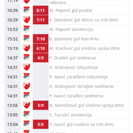
17:19
odbrana
16:39
8:11
M. Popović gol prodor
16:29
7:11
V. Davidović gol desno sa crte (6m)
15:53
M. Popović asistencija
15:52
7:10
B. Jovanović gol levo krilo
15:19
6:10
M. Knežević gol sredina spolja (9m)
14:37
6:9
P. Draškić gol sedmerac
14:31
D. Andrejević isključenje
14:31
P. Ivanić zarađeno isključenje
14:31
D. Andrejević skrivljen sedmerac
14:31
P. Ivanić zarađen sedmerac
13:56
5:9
N. Momčilović gol sredina spolja (9m)
13:05
S. Turudić asistencija
13:04
5:8
P. Ivanić gol sredina sa crte (6m)