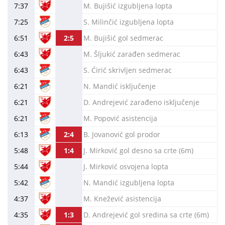
7:37
M. Bujišić izgubljena lopta
7:25
S. Milinčić izgubljena lopta
6:51
2:5
M. Bujišić gol sedmerac
6:43
M. Šljukić zarađen sedmerac
6:43
S. Ćirić skrivljen sedmerac
6:21
N. Mandić isključenje
6:21
D. Andrejević zarađeno isključenje
6:21
M. Popović asistencija
6:13
2:4
B. Jovanović gol prodor
5:48
1:4
J. Mirković gol desno sa crte (6m)
5:44
J. Mirković osvojena lopta
5:42
N. Mandić izgubljena lopta
4:37
M. Knežević asistencija
4:35
1:3
D. Andrejević gol sredina sa crte (6m)