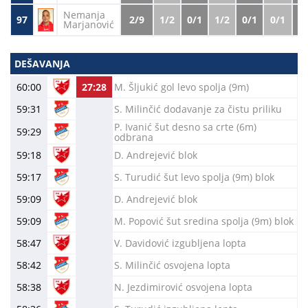
Nemanja
97
2/9
1/2
0/1
1/2
0/1
0/1
0.
Marjanović
DEŠAVANJA
60:00
27:28
M. Šljukić gol levo spolja (9m)
59:31
S. Milinčić dodavanje za čistu priliku
P. Ivanić šut desno sa crte (6m)
59:29
odbrana
59:18
D. Andrejević blok
59:17
S. Turudić šut levo spolja (9m) blok
59:09
D. Andrejević blok
59:09
M. Popović šut sredina spolja (9m) blok
58:47
V. Davidović izgubljena lopta
58:42
S. Milinčić osvojena lopta
58:38
N. Jezdimirović osvojena lopta