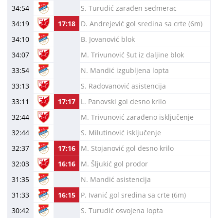
34:54
S. Turudić zarađen sedmerac
34:19
17:18
D. Andrejević gol sredina sa crte (6m)
34:10
B. Jovanović blok
34:07
M. Trivunović šut iz daljine blok
33:54
N. Mandić izgubljena lopta
33:13
S. Radovanović asistencija
33:11
17:17
L. Panovski gol desno krilo
32:44
M. Trivunović zarađeno isključenje
32:44
S. Milutinović isključenje
32:37
17:16
M. Stojanović gol desno krilo
32:03
16:16
M. Šljukić gol prodor
31:35
N. Mandić asistencija
31:33
16:15
P. Ivanić gol sredina sa crte (6m)
30:42
S. Turudić osvojena lopta