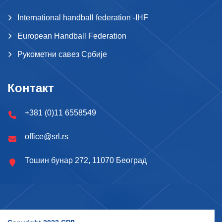
International handball federation -IHF
European Handball Federation
Рукометни савез Србије
Контакт
+381 (0)11 6558549
office@srl.rs
Тошин бунар 272, 11070 Београд