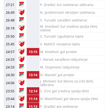
27:21
P. Draškić šut sedmerac odbrana
26:49
N. Jezdimirović skrivljen sedmerac
26:48
S. Turudić zarađen sedmerac
M. Knežević šut sredina spolja (9m)
26:18
stativa
25:50
S. Turudić izgubljena lopta
25:45
V. Matičić osvojena lopta
24:57
13:15
M. Knežević gol prodor
24:33
I. Horvat zarađeno isključenje
24:33
M. Stojanović isključenje
24:30
13:14
N. Mandić gol prodor
J. Mirković šut desno sa crte (6m)
24:06
odbrana
23:55
12:14
S. Ćirić gol sredina spolja (9m)
23:44
11:14
N. Momčilović gol desno spolja (9m)
23:14
11:13
P. Draškić gol sedmerac