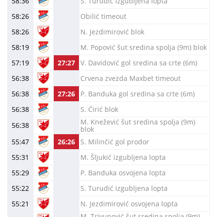
58:36
S. Turudić izgubljena lopta
58:26
Obilić timeout
58:26
N. Jezdimirović blok
58:19
M. Popović šut sredina spolja (9m) blok
57:19
27:27
V. Davidović gol sredina sa crte (6m)
56:38
Crvena zvezda Maxbet timeout
56:38
27:26
P. Banduka gol sredina sa crte (6m)
56:38
S. Ćirić blok
M. Knežević šut sredina spolja (9m)
56:38
blok
55:47
26:26
S. Milinčić gol prodor
55:31
M. Šljukić izgubljena lopta
55:29
P. Banduka osvojena lopta
55:22
S. Turudić izgubljena lopta
55:21
N. Jezdimirović osvojena lopta
M. Trivunović šut sredina spolja (9m)