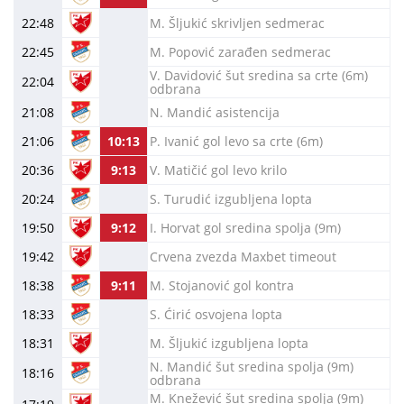
22:48
M. Šljukić skrivljen sedmerac
22:45
M. Popović zarađen sedmerac
V. Davidović šut sredina sa crte (6m)
22:04
odbrana
21:08
N. Mandić asistencija
21:06
10:13
P. Ivanić gol levo sa crte (6m)
20:36
9:13
V. Matičić gol levo krilo
20:24
S. Turudić izgubljena lopta
19:50
9:12
I. Horvat gol sredina spolja (9m)
19:42
Crvena zvezda Maxbet timeout
18:38
9:11
M. Stojanović gol kontra
18:33
S. Ćirić osvojena lopta
18:31
M. Šljukić izgubljena lopta
N. Mandić šut sredina spolja (9m)
18:16
odbrana
M. Knežević šut sredina spolja (9m)