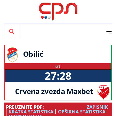
Obilić
Kraj
27:28
Crvena zvezda Maxbet
PREUZMITE PDF:
ZAPISNIK
KRATKA STATISTIKA
OPŠIRNA STATISTIKA