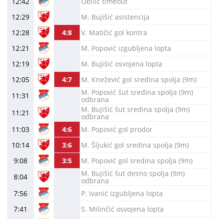
12:42
Obilić timeout
12:29
M. Bujišić asistencija
12:28
4:8
V. Matičić gol kontra
12:21
M. Popović izgubljena lopta
12:19
M. Bujišić osvojena lopta
12:05
4:7
M. Knežević gol sredina spolja (9m)
M. Popović šut sredina spolja (9m)
11:31
odbrana
M. Bujišić šut sredina spolja (9m)
11:21
odbrana
11:03
4:6
M. Popović gol prodor
10:14
3:6
M. Šljukić gol sredina spolja (9m)
9:08
3:5
M. Popović gol sredina spolja (9m)
M. Bujišić šut desno spolja (9m)
8:04
odbrana
7:56
P. Ivanić izgubljena lopta
7:41
S. Milinčić osvojena lopta