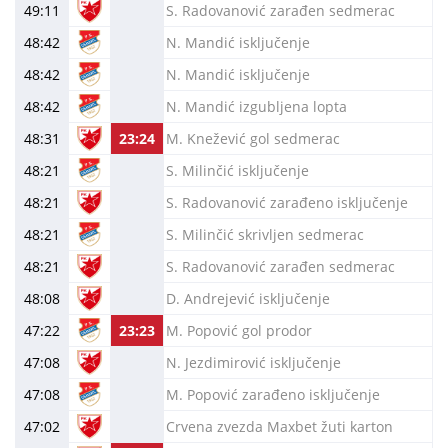
49:11
S. Radovanović zarađen sedmerac
48:42
N. Mandić isključenje
48:42
N. Mandić isključenje
48:42
N. Mandić izgubljena lopta
48:31
23:24
M. Knežević gol sedmerac
48:21
S. Milinčić isključenje
48:21
S. Radovanović zarađeno isključenje
48:21
S. Milinčić skrivljen sedmerac
48:21
S. Radovanović zarađen sedmerac
48:08
D. Andrejević isključenje
47:22
23:23
M. Popović gol prodor
47:08
N. Jezdimirović isključenje
47:08
M. Popović zarađeno isključenje
47:02
Crvena zvezda Maxbet žuti karton