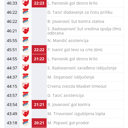
46:33
22:23
L. Panovski gol desno krilo
46:22
D. Tasić dodavanje za čistu priliku
46:22
B. Jovanović šut kontra stativa
S. Radovanović šut sredina spolja (9m)
46:21
odbrana
45:55
N. Mandić asistencija
45:51
22:22
P. Ivanić gol levo sa crte (6m)
44:55
21:22
L. Panovski gol desno krilo
44:37
S. Radovanović zarađeno isključenje
44:37
M. Stojanović isključenje
44:15
Crvena zvezda Maxbet timeout
43:57
D. Tasić asistencija
43:54
21:21
B. Jovanović gol kontra
43:49
M. Trivunović izgubljena lopta
43:18
20:21
M. Popović gol prodor