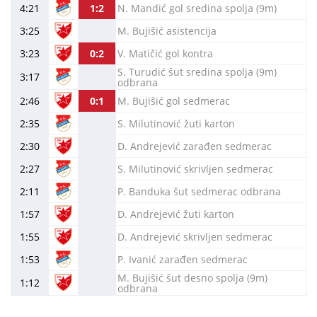
4:21
1:2
N. Mandić gol sredina spolja (9m)
3:25
M. Bujišić asistencija
3:23
0:2
V. Matičić gol kontra
S. Turudić šut sredina spolja (9m)
3:17
odbrana
2:46
0:1
M. Bujišić gol sedmerac
2:35
S. Milutinović žuti karton
2:30
D. Andrejević zarađen sedmerac
2:27
S. Milutinović skrivljen sedmerac
2:11
P. Banduka šut sedmerac odbrana
1:57
D. Andrejević žuti karton
1:55
D. Andrejević skrivljen sedmerac
1:53
P. Ivanić zarađen sedmerac
M. Bujišić šut desno spolja (9m)
1:12
odbrana