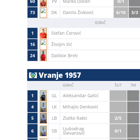
60
PV
Marko Došen
0/1
73
DK
Danilo Živković
6/10
3/3
IGRAČ
1
Stefan Ćorović
16
Živojin Ilić
24
Dalibor Breti
Vranje 1957
IGRAČ
ŠUT
7M
1
GL
Aleksandar Gašić
4
LK
Mihajlo Denković
5
LB
Zlatko Rakic
2/5
Ljubodrag
6
SB
0/1
Stevanović