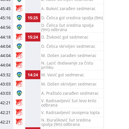
45:45
A. Bukvić zarađen sedmerac
45:16
15:25
D. Čelica gol sredina spolja (9m)
D. Čelica šut sredina spolja
44:56
(9m) odbrana
44:18
15:24
D. Živković gol sedmerac
44:04
D. Čelica skrivljen sedmerac
44:04
M. Došen zarađen sedmerac
N. Lazić dodavanje za čistu
44:04
priliku
43:32
14:24
M. Vasić gol sedmerac
43:03
M. Došen skrivljen sedmerac
43:03
A. Praštalo zarađen sedmerac
V. Radisavljević šut levo krilo
42:21
odbrana
42:21
V. Radisavljević osvojena lopta
N. Đurašković šut sredina
42:21
spolja (9m) odbrana