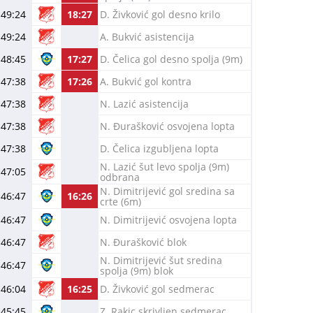
49:24
18:27
D. Živković gol desno krilo
49:24
A. Bukvić asistencija
48:45
17:27
D. Čelica gol desno spolja (9m)
47:38
17:26
A. Bukvić gol kontra
47:38
N. Lazić asistencija
47:38
N. Đurašković osvojena lopta
47:38
D. Čelica izgubljena lopta
N. Lazić šut levo spolja (9m)
47:05
odbrana
N. Dimitrijević gol sredina sa
46:47
16:26
crte (6m)
46:47
N. Dimitrijević osvojena lopta
46:47
N. Đurašković blok
N. Dimitrijević šut sredina
46:47
spolja (9m) blok
46:04
16:25
D. Živković gol sedmerac
45:45
Z. Rakic skrivljen sedmerac