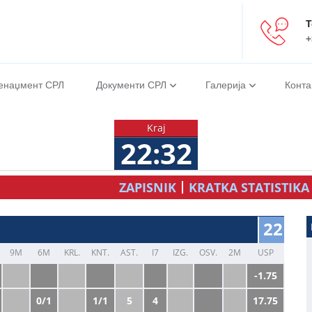
Т
+
енаџмент СРЛ
Документи СРЛ
Галерија
Конта
Kraj
22:32
ZAPISNIK
KRATKA STATISTIKA
22
9M
6M
KRL.
KNT.
AST.
I7
IZG.
OSV.
2M
USP
-1.75
0/1
1/1
5
4
17.75