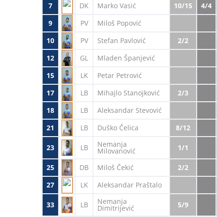
7
DK
Marko Vasić
10/15
4/4
9
PV
Miloš Popović
10
PV
Stefan Pavlović
2/2
12
GL
Mladen Španjević
15
LK
Petar Petrović
17
LB
Mihajlo Stanojković
2/3
18
LB
Aleksandar Stevović
21
LB
Duško Čelica
8/12
Nemanja
23
LB
1/1
Milovanović
25
DB
Miloš Čekić
2/2
27
LK
Aleksandar Praštalo
Nemanja
33
LB
5/9
Dimitrijević