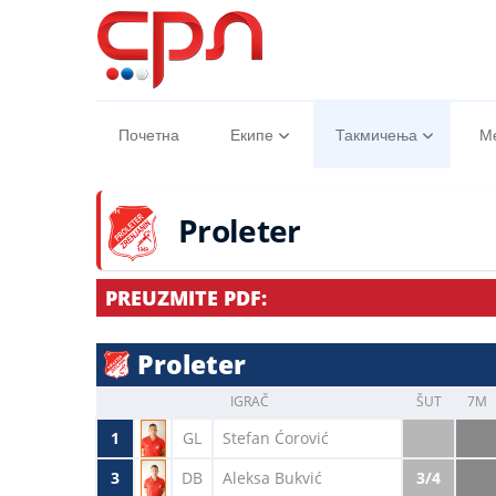
Почетна
Екипе
Такмичења
М
Proleter
PREUZMITE PDF:
Proleter
IGRAČ
ŠUT
7M
1
GL
Stefan Ćorović
3
DB
Aleksa Bukvić
3/4