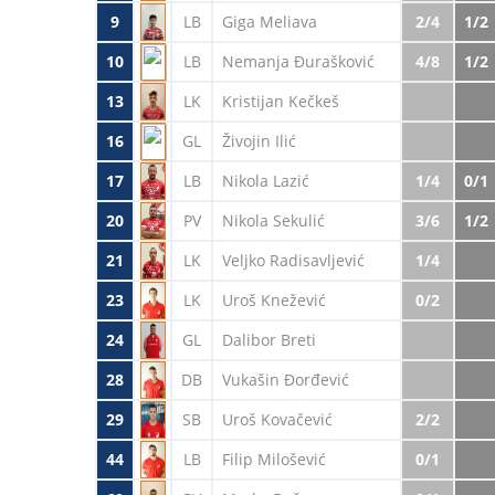
9
LB
Giga Meliava
2/4
1/2
10
LB
Nemanja Đurašković
4/8
1/2
13
LK
Kristijan Kečkeš
16
GL
Živojin Ilić
17
LB
Nikola Lazić
1/4
0/1
20
PV
Nikola Sekulić
3/6
1/2
21
LK
Veljko Radisavljević
1/4
23
LK
Uroš Knežević
0/2
24
GL
Dalibor Breti
28
DB
Vukašin Đorđević
29
SB
Uroš Kovačević
2/2
44
LB
Filip Milošević
0/1