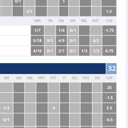
0/1
1
3/7
1.5
OBR.
7M
9M
6M
KRL.
KNT.
USP
1/7
1/6
0/1
-1.75
5/18
0/3
4/9
0/1
0/2
4/16
0/1
2/7
0/1
1/3
1/3
0.75
32
9M
6M
KRL.
KNT.
AST.
I7
IZG.
OSV.
2M
USP
25
-1.5
1/3
6
5.5
0/1
-0.5