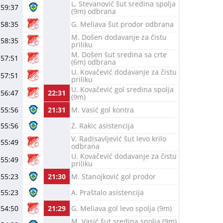
L. Stevanović šut sredina spolja
59:37
(9m) odbrana
58:35
G. Meliava šut prodor odbrana
M. Došen dodavanje za čistu
58:35
priliku
M. Došen šut sredina sa crte
57:51
(6m) odbrana
U. Kovačević dodavanje za čistu
57:51
priliku
U. Kovačević gol sredina spolja
56:47
22:31
(9m)
55:56
21:31
M. Vasić gol kontra
55:56
Z. Rakic asistencija
V. Radisavljević šut levo krilo
55:49
odbrana
U. Kovačević dodavanje za čistu
55:49
priliku
55:23
21:30
M. Stanojković gol prodor
55:23
A. Praštalo asistencija
54:50
21:29
G. Meliava gol levo spolja (9m)
M. Vasić šut sredina spolja (9m)