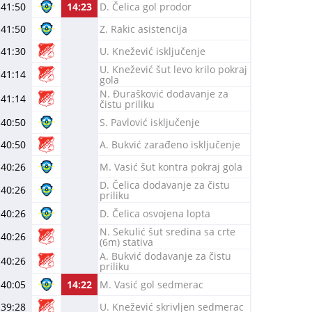
41:50
14:23
D. Čelica gol prodor
41:50
Z. Rakic asistencija
41:30
U. Knežević isključenje
U. Knežević šut levo krilo pokraj
41:14
gola
N. Đurašković dodavanje za
41:14
čistu priliku
40:50
S. Pavlović isključenje
40:50
A. Bukvić zarađeno isključenje
40:26
M. Vasić šut kontra pokraj gola
D. Čelica dodavanje za čistu
40:26
priliku
40:26
D. Čelica osvojena lopta
N. Sekulić šut sredina sa crte
40:26
(6m) stativa
A. Bukvić dodavanje za čistu
40:26
priliku
40:05
14:22
M. Vasić gol sedmerac
39:28
U. Knežević skrivljen sedmerac