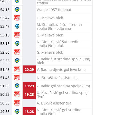
54:38
stativa
54:13
Vranje 1957 timeout
53:47
G. Meliava blok
M. Stanojković šut sredina
53:47
spolja (9m) odbrana
53:15
G. Meliava blok
N. Dimitrijević šut sredina
53:15
spolja (9m) blok
52:56
G. Meliava blok
Z. Rakic šut sredina spolja (9m)
52:56
blok
51:43
20:29
V. Radisavljević gol levo krilo
51:43
N. Đurašković asistencija
51:05
19:29
Z. Rakic gol sredina spolja (9m)
U. Kovačević gol sredina spolja
50:33
19:28
(9m)
50:33
A. Bukvić asistencija
N. Dimitrijević gol sredina
49:55
18:28
spolja (9m)