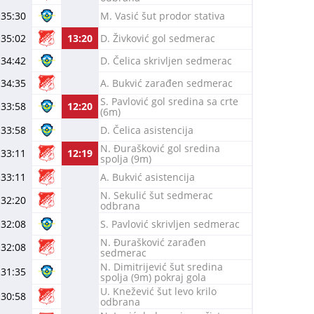
35:30
M. Vasić šut prodor stativa
35:02
13:20
D. Živković gol sedmerac
34:42
D. Čelica skrivljen sedmerac
34:35
A. Bukvić zarađen sedmerac
S. Pavlović gol sredina sa crte
33:58
12:20
(6m)
33:58
D. Čelica asistencija
N. Đurašković gol sredina
33:11
12:19
spolja (9m)
33:11
A. Bukvić asistencija
N. Sekulić šut sedmerac
32:20
odbrana
32:08
S. Pavlović skrivljen sedmerac
N. Đurašković zarađen
32:08
sedmerac
N. Dimitrijević šut sredina
31:35
spolja (9m) pokraj gola
U. Knežević šut levo krilo
30:58
odbrana