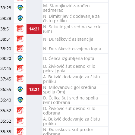
M. Stanojković zarađen
39:28
sedmerac
N. Dimitrijević dodavanje za
39:28
čistu priliku
N. Sekulić gol sredina sa crte
38:51
14:21
(6m)
38:51
N. Đurašković asistencija
38:20
N. Đurašković osvojena lopta
38:20
D. Čelica izgubljena lopta
D. Živković šut desno krilo
37:45
pokraj gola
A. Bukvić dodavanje za čistu
37:45
priliku
N. Milovanović gol sredina
36:55
13:21
spolja (9m)
D. Čelica šut sredina spolja
36:40
(9m) odbrana
D. Živković šut desno krilo
35:52
odbrana
A. Bukvić dodavanje za čistu
35:52
priliku
N. Đurašković šut prodor
35:35
odbrana