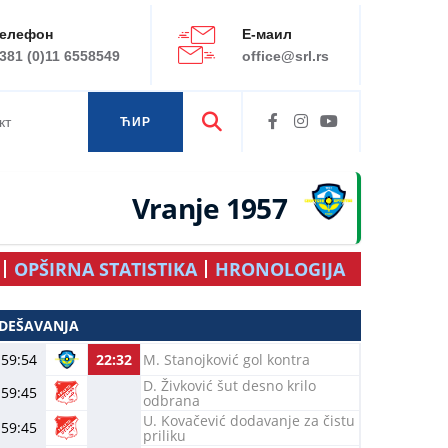
елефон
Е-маил
381 (0)11 6558549
office@srl.rs
кт
ЋИР
ЛАТ
Vranje 1957
OPŠIRNA STATISTIKA
HRONOLOGIJA
DEŠAVANJA
59:54
22:32
M. Stanojković gol kontra
D. Živković šut desno krilo
59:45
odbrana
U. Kovačević dodavanje za čistu
59:45
priliku