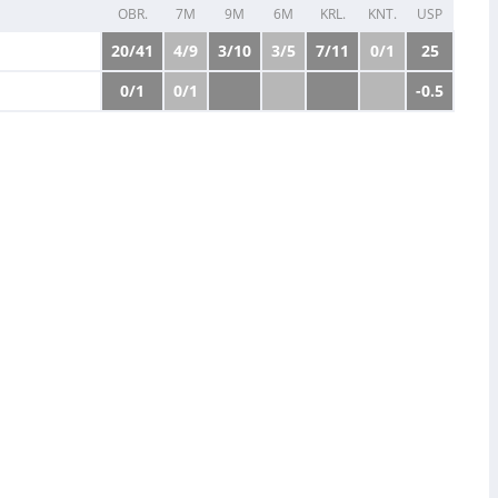
OBR.
7M
9M
6M
KRL.
KNT.
USP
20/41
4/9
3/10
3/5
7/11
0/1
25
0/1
0/1
-0.5