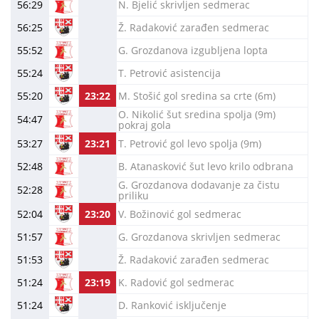
56:29
N. Bjelić skrivljen sedmerac
56:25
Ž. Radaković zarađen sedmerac
55:52
G. Grozdanova izgubljena lopta
55:24
T. Petrović asistencija
55:20
23:22
M. Stošić gol sredina sa crte (6m)
O. Nikolić šut sredina spolja (9m)
54:47
pokraj gola
53:27
23:21
T. Petrović gol levo spolja (9m)
52:48
B. Atanasković šut levo krilo odbrana
G. Grozdanova dodavanje za čistu
52:28
priliku
52:04
23:20
V. Božinović gol sedmerac
51:57
G. Grozdanova skrivljen sedmerac
51:53
Ž. Radaković zarađen sedmerac
51:24
23:19
K. Radović gol sedmerac
51:24
D. Ranković isključenje