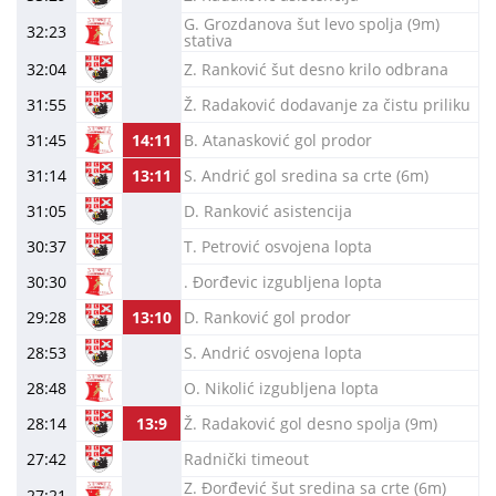
G. Grozdanova šut levo spolja (9m)
32:23
stativa
32:04
Z. Ranković šut desno krilo odbrana
31:55
Ž. Radaković dodavanje za čistu priliku
31:45
14:11
B. Atanasković gol prodor
31:14
13:11
S. Andrić gol sredina sa crte (6m)
31:05
D. Ranković asistencija
30:37
T. Petrović osvojena lopta
30:30
. Đorđevic izgubljena lopta
29:28
13:10
D. Ranković gol prodor
28:53
S. Andrić osvojena lopta
28:48
O. Nikolić izgubljena lopta
28:14
13:9
Ž. Radaković gol desno spolja (9m)
27:42
Radnički timeout
Z. Đorđević šut sredina sa crte (6m)
27:21