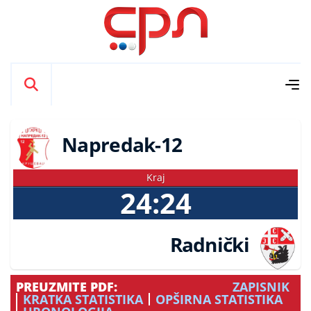
Napredak-12
Kraj
24:24
Radnički
PREUZMITE PDF:
ZAPISNIK
KRATKA STATISTIKA
OPŠIRNA STATISTIKA