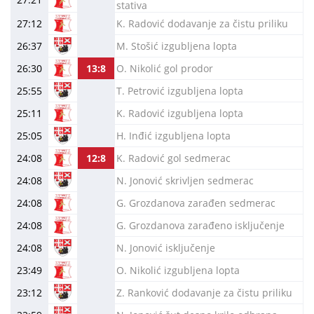
stativa
27:12
K. Radović dodavanje za čistu priliku
26:37
M. Stošić izgubljena lopta
26:30
13:8
O. Nikolić gol prodor
25:55
T. Petrović izgubljena lopta
25:11
K. Radović izgubljena lopta
25:05
H. Inđić izgubljena lopta
24:08
12:8
K. Radović gol sedmerac
24:08
N. Jonović skrivljen sedmerac
24:08
G. Grozdanova zarađen sedmerac
24:08
G. Grozdanova zarađeno isključenje
24:08
N. Jonović isključenje
23:49
O. Nikolić izgubljena lopta
23:12
Z. Ranković dodavanje za čistu priliku