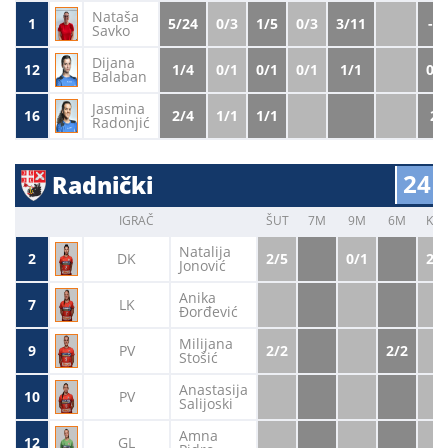
Nataša
1
5/24
0/3
1/5
0/3
3/11
-1.
Savko
Dijana
12
1/4
0/1
0/1
0/1
1/1
0.2
Balaban
Jasmina
16
2/4
1/1
1/1
2.
Radonjić
24
Radnički
IGRAČ
ŠUT
7M
9M
6M
KRL
Natalija
2
DK
2/5
0/1
2/4
Jonović
Anika
7
LK
Đorđević
Milijana
9
PV
2/2
2/2
Stošić
Anastasija
10
PV
Salijoski
Amna
12
GL