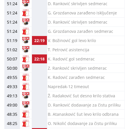
51:24
D. Ranković skrivljen sedmerac
51:24
G. Grozdanova zarađeno isključenje
51:24
D. Ranković skrivljen sedmerac
51:24
G. Grozdanova zarađen sedmerac
51:19
22:19
V. Božinović gol levo krilo
51:02
T. Petrović asistencija
50:07
22:18
K. Radović gol sedmerac
50:00
Z. Ranković skrivljen sedmerac
49:55
K. Radović zarađen sedmerac
49:33
Napredak-12 timeout
49:13
Ž. Radaković šut desno krilo stativa
49:00
D. Ranković dodavanje za čistu priliku
48:35
B. Atanasković šut levo krilo odbrana
48:25
O. Nikolić dodavanje za čistu priliku