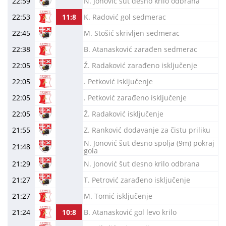
22:59
N. Jonović šut desno krilo odbrana
22:53
11:8
K. Radović gol sedmerac
22:45
M. Stošić skrivljen sedmerac
22:38
B. Atanasković zarađen sedmerac
22:05
Ž. Radaković zarađeno isključenje
22:05
. Petković isključenje
22:05
. Petković zarađeno isključenje
22:05
Ž. Radaković isključenje
21:55
Z. Ranković dodavanje za čistu priliku
N. Jonović šut desno spolja (9m) pokraj
21:48
gola
21:29
N. Jonović šut desno krilo odbrana
21:27
T. Petrović zarađeno isključenje
21:27
M. Tomić isključenje
21:24
10:8
B. Atanasković gol levo krilo