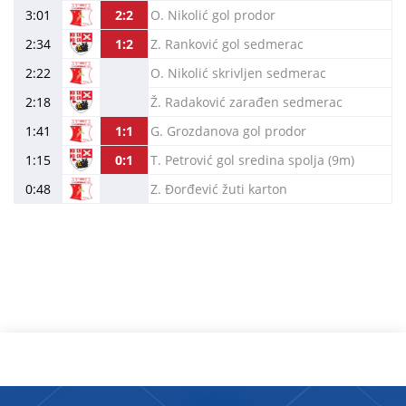
3:01
2:2
O. Nikolić gol prodor
2:34
1:2
Z. Ranković gol sedmerac
2:22
O. Nikolić skrivljen sedmerac
2:18
Ž. Radaković zarađen sedmerac
1:41
1:1
G. Grozdanova gol prodor
1:15
0:1
T. Petrović gol sredina spolja (9m)
0:48
Z. Đorđević žuti karton