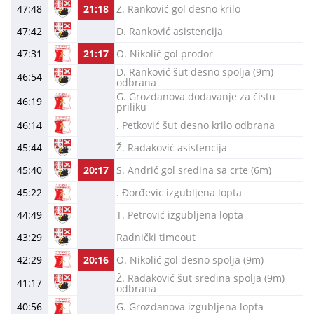
47:48
21:18
Z. Ranković gol desno krilo
47:42
D. Ranković asistencija
47:31
21:17
O. Nikolić gol prodor
D. Ranković šut desno spolja (9m)
46:54
odbrana
G. Grozdanova dodavanje za čistu
46:19
priliku
46:14
. Petković šut desno krilo odbrana
45:44
Ž. Radaković asistencija
45:40
20:17
S. Andrić gol sredina sa crte (6m)
45:22
. Đorđevic izgubljena lopta
44:49
T. Petrović izgubljena lopta
43:29
Radnički timeout
42:29
20:16
O. Nikolić gol desno spolja (9m)
Ž. Radaković šut sredina spolja (9m)
41:17
odbrana
40:56
G. Grozdanova izgubljena lopta