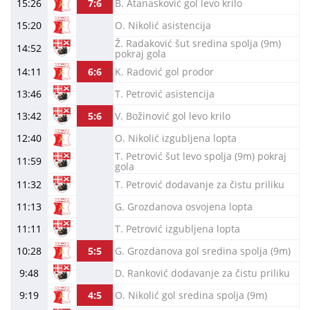
15:26
7:6
B. Atanasković gol levo krilo
15:20
O. Nikolić asistencija
Ž. Radaković šut sredina spolja (9m)
14:52
pokraj gola
14:11
6:6
K. Radović gol prodor
13:46
T. Petrović asistencija
13:42
5:6
V. Božinović gol levo krilo
12:40
O. Nikolić izgubljena lopta
T. Petrović šut levo spolja (9m) pokraj
11:59
gola
11:32
T. Petrović dodavanje za čistu priliku
11:13
G. Grozdanova osvojena lopta
11:11
T. Petrović izgubljena lopta
10:28
5:5
G. Grozdanova gol sredina spolja (9m)
9:48
D. Ranković dodavanje za čistu priliku
9:19
4:5
O. Nikolić gol sredina spolja (9m)