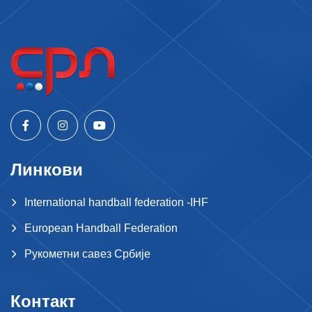
Линкови
International handball federation -IHF
European Handball Federation
Рукометни савез Србије
Контакт