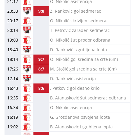
21:17
O. Nikolić asistencija
20:33
9:8
Z. Ranković gol sedmerac
20:17
O. Nikolić skrivljen sedmerac
20:14
T. Petrović zarađen sedmerac
19:03
O. Nikolić šut prodor odbrana
18:40
D. Ranković izgubljena lopta
18:14
9:7
O. Nikolić gol sredina sa crte (6m)
17:26
8:7
M. Stošić gol sredina sa crte (6m)
17:14
D. Ranković asistencija
16:43
8:6
. Petković gol desno krilo
16:35
B. Atanasković šut sedmerac odbrana
16:34
O. Nikolić asistencija
16:19
G. Grozdanova osvojena lopta
16:02
B. Atanasković izgubljena lopta