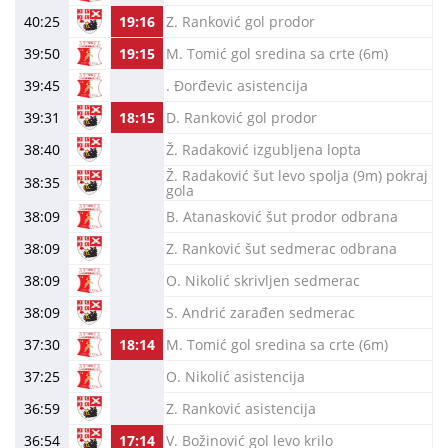
40:25
19:16
Z. Ranković gol prodor
39:50
19:15
M. Tomić gol sredina sa crte (6m)
39:45
. Đorđevic asistencija
39:31
18:15
D. Ranković gol prodor
38:40
Ž. Radaković izgubljena lopta
Ž. Radaković šut levo spolja (9m) pokraj
38:35
gola
38:09
B. Atanasković šut prodor odbrana
38:09
Z. Ranković šut sedmerac odbrana
38:09
O. Nikolić skrivljen sedmerac
38:09
S. Andrić zarađen sedmerac
37:30
18:14
M. Tomić gol sredina sa crte (6m)
37:25
O. Nikolić asistencija
36:59
Z. Ranković asistencija
36:54
17:14
V. Božinović gol levo krilo