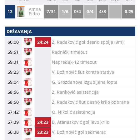
Amna
12
7/31
1/6
0/4
0/4
4/8
0.25
Pidro
DEŠAVANJA
60:00
24:24
Ž. Radaković gol desno spolja (9m)
59:51
Radnički timeout
59:31
Napredak-12 timeout
59:23
V. Božinović šut kontra stativa
59:04
G. Grozdanova izgubljena lopta
58:56
Z. Ranković asistencija
58:50
Ž. Radaković šut desno krilo odbrana
57:42
O. Nikolić asistencija
57:39
24:23
B. Atanasković gol levo krilo
56:38
23:23
V. Božinović gol sedmerac