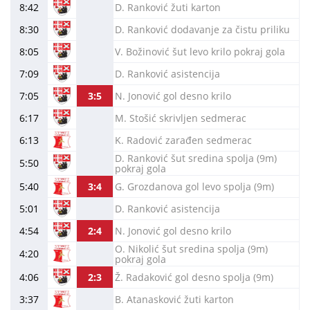
8:42
D. Ranković žuti karton
8:30
D. Ranković dodavanje za čistu priliku
8:05
V. Božinović šut levo krilo pokraj gola
7:09
D. Ranković asistencija
7:05
3:5
N. Jonović gol desno krilo
6:17
M. Stošić skrivljen sedmerac
6:13
K. Radović zarađen sedmerac
D. Ranković šut sredina spolja (9m)
5:50
pokraj gola
5:40
3:4
G. Grozdanova gol levo spolja (9m)
5:01
D. Ranković asistencija
4:54
2:4
N. Jonović gol desno krilo
O. Nikolić šut sredina spolja (9m)
4:20
pokraj gola
4:06
2:3
Ž. Radaković gol desno spolja (9m)
3:37
B. Atanasković žuti karton