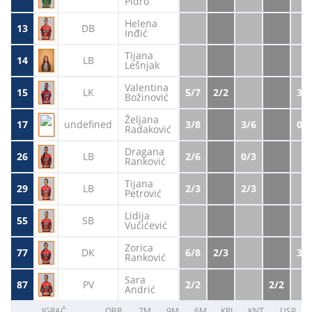
Pidro
Helena
13
DB
Inđić
Tijana
14
LB
Lešnjak
Valentina
15
LK
5/7
2/2
3/4
Božinović
Željana
17
undefined
3/8
3/6
0/2
Radaković
Dragana
26
LB
2/6
0/3
Ranković
Tijana
29
LB
2/3
2/3
Petrović
Lidija
55
SB
Vučićević
Zorica
77
DK
6/8
2/3
3/4
Ranković
Sara
87
PV
2/2
2/2
Andrić
IGRAČ
OBR.
7M
9M
6M
KRL.
KNT.
USP