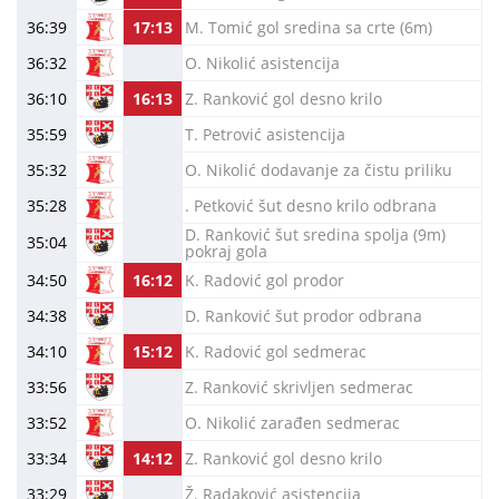
36:39
17:13
M. Tomić gol sredina sa crte (6m)
36:32
O. Nikolić asistencija
36:10
16:13
Z. Ranković gol desno krilo
35:59
T. Petrović asistencija
35:32
O. Nikolić dodavanje za čistu priliku
35:28
. Petković šut desno krilo odbrana
D. Ranković šut sredina spolja (9m)
35:04
pokraj gola
34:50
16:12
K. Radović gol prodor
34:38
D. Ranković šut prodor odbrana
34:10
15:12
K. Radović gol sedmerac
33:56
Z. Ranković skrivljen sedmerac
33:52
O. Nikolić zarađen sedmerac
33:34
14:12
Z. Ranković gol desno krilo
33:29
Ž. Radaković asistencija