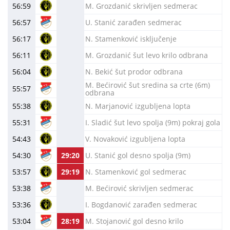
56:59
M. Grozdanić skrivljen sedmerac
56:57
U. Stanić zarađen sedmerac
56:17
N. Stamenković isključenje
56:11
M. Grozdanić šut levo krilo odbrana
56:04
N. Bekić šut prodor odbrana
M. Bećirović šut sredina sa crte (6m)
55:57
odbrana
55:38
N. Marjanović izgubljena lopta
55:31
I. Sladić šut levo spolja (9m) pokraj gola
54:43
V. Novaković izgubljena lopta
54:30
29:20
U. Stanić gol desno spolja (9m)
53:57
29:19
N. Stamenković gol sedmerac
53:38
M. Bećirović skrivljen sedmerac
53:36
I. Bogdanović zarađen sedmerac
53:04
28:19
M. Stojanović gol desno krilo