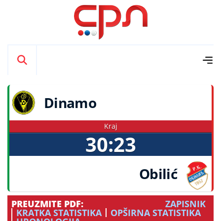
Dinamo
Kraj
30:23
Obilić
PREUZMITE PDF:
ZAPISNIK
KRATKA STATISTIKA
OPŠIRNA STATISTIKA