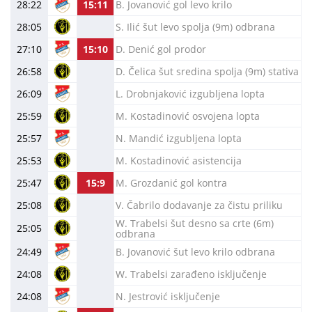
28:22
15:11
B. Jovanović gol levo krilo
28:05
S. Ilić šut levo spolja (9m) odbrana
27:10
15:10
D. Denić gol prodor
26:58
D. Čelica šut sredina spolja (9m) stativa
26:09
L. Drobnjaković izgubljena lopta
25:59
M. Kostadinović osvojena lopta
25:57
N. Mandić izgubljena lopta
25:53
M. Kostadinović asistencija
25:47
15:9
M. Grozdanić gol kontra
25:08
V. Čabrilo dodavanje za čistu priliku
W. Trabelsi šut desno sa crte (6m)
25:05
odbrana
24:49
B. Jovanović šut levo krilo odbrana
24:08
W. Trabelsi zarađeno isključenje
24:08
N. Jestrović isključenje