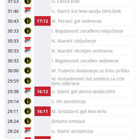
31:53
D. Čelica blok
31:46
U. Stanić šut levo spolja (9m) blok
30:43
17:12
M. Perović gol sedmerac
30:33
I. Bogdanović zarađeno isključenje
30:33
N. Mandić isključenje
30:33
N. Mandić skrivljen sedmerac
30:33
I. Bogdanović zarađen sedmerac
30:00
W. Trabelsi dodavanje za čistu priliku
M. Kostadinović šut sredina sa crte
29:59
(6m) odbrana
29:38
16:12
U. Stanić gol desno spolja (9m)
29:14
S. Ilić asistencija
29:11
16:11
M. Grozdanić gol levo krilo
28:24
Dinamo timeout
28:24
U. Stanić asistencija