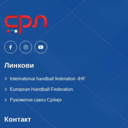
Линкови
International handball federation -IHF
European Handball Federation
Рукометни савез Србије
Контакт