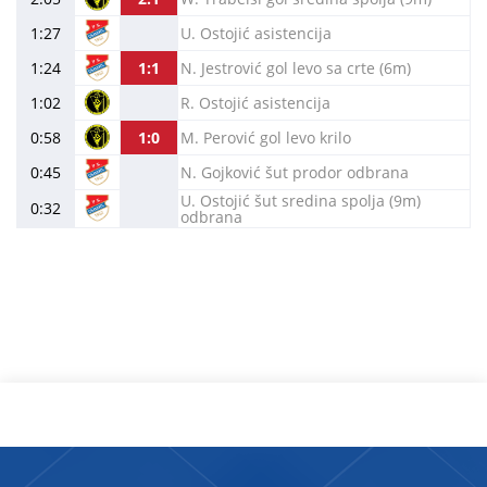
1:27
U. Ostojić asistencija
1:24
1:1
N. Jestrović gol levo sa crte (6m)
1:02
R. Ostojić asistencija
0:58
1:0
M. Perović gol levo krilo
0:45
N. Gojković šut prodor odbrana
U. Ostojić šut sredina spolja (9m)
0:32
odbrana