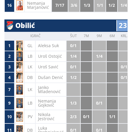
Nemanja
16
7/17
3/6
1/3
1/1
1/2
1/4
Marjanović
23
Obilić
IGRAČ
ŠUT
7M
9M
6M
KRL.
1
GL
Aleksa Suk
0/1
2
LB
Uroš Ostojić
1/4
1/4
3
LK
Uroš Savić
0/1
0/1
4
DB
Dušan Denić
1/2
0/1
Janko
7
LK
Mladenović
Nemanja
9
LB
1/3
0/1
Gojković
Nikola
10
PV
2/3
0/1
1/1
Jestrović
Luka
11
DB
0/1
0/1