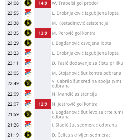
24:08
14:9
W. Trabelsi gol prodor
23:55
L. Drobnjaković izgubljena lopta
23:38
M. Kostadinović asistencija
23:35
13:9
M. Perović gol kontra
23:29
I. Bogdanović osvojena lopta
23:23
L. Drobnjaković izgubljena lopta
23:11
D. Tasić dodavanje za čistu priliku
23:05
M. Stojanović šut kontra odbrana
V. Čabrilo šut sredina spolja (9m)
22:49
odbrana
22:09
N. Mandić asistencija
22:07
12:9
N. Jestrović gol kontra
I. Bogdanović šut levo sa crte (6m)
21:59
odbrana
21:26
I. Sladić šut sedmerac odbrana
21:19
D. Čelica skrivljen sedmerac