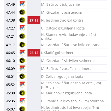
47:49
M. Bećirović isključenje
47:44
M. Grozdanić asistencija
47:38
27:15
N. Jezdimirović gol kontra
47:27
U. Ostojić izgubljena lopta
N. Stamenković dodavanje za čistu
47:21
priliku
47:17
M. Grozdanić šut levo krilo odbrana
46:45
26:15
I. Sladić gol sedmerac
46:10
M. Grozdanić skrivljen sedmerac
46:09
M. Bećirović zarađen sedmerac
46:01
D. Čelica izgubljena lopta
M. Stojanović šut desno sa crte (6m)
45:52
pokraj gola
45:38
N. Marjanović izgubljena lopta
45:35
U. Stanić šut levo spolja (9m) odbrana
N. Jezdimirović šut levo spolja (9m)
45:07