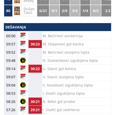
Antelj
Dušan
80
6/21
0/1
2/5
3/5
1/4
0/2
2.5
Tasić
DEŠAVANJA
60:00
M. Bećirović asistencija
59:57
30:23
M. Stojanović gol kontra
59:52
M. Bećirović osvojena lopta
59:48
N. Stamenković izgubljena lopta
59:14
30:22
U. Stanić gol kontra
59:07
U. Stanić osvojena lopta
59:04
V. Novaković izgubljena lopta
58:53
I. Sladić izgubljena lopta
58:26
30:21
N. Bekić gol prodor
57:26
29:21
I. Sladić gol sedmerac