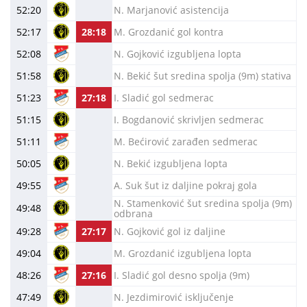
52:20
N. Marjanović asistencija
52:17
28:18
M. Grozdanić gol kontra
52:08
N. Gojković izgubljena lopta
51:58
N. Bekić šut sredina spolja (9m) stativa
51:23
27:18
I. Sladić gol sedmerac
51:15
I. Bogdanović skrivljen sedmerac
51:11
M. Bećirović zarađen sedmerac
50:05
N. Bekić izgubljena lopta
49:55
A. Suk šut iz daljine pokraj gola
N. Stamenković šut sredina spolja (9m)
49:48
odbrana
49:28
27:17
N. Gojković gol iz daljine
49:04
M. Grozdanić izgubljena lopta
48:26
27:16
I. Sladić gol desno spolja (9m)
47:49
N. Jezdimirović isključenje