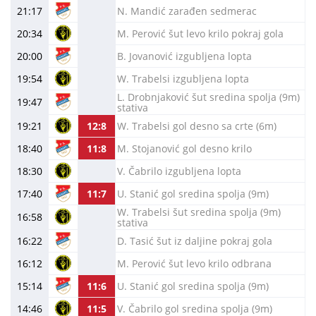
21:17
N. Mandić zarađen sedmerac
20:34
M. Perović šut levo krilo pokraj gola
20:00
B. Jovanović izgubljena lopta
19:54
W. Trabelsi izgubljena lopta
L. Drobnjaković šut sredina spolja (9m)
19:47
stativa
19:21
12:8
W. Trabelsi gol desno sa crte (6m)
18:40
11:8
M. Stojanović gol desno krilo
18:30
V. Čabrilo izgubljena lopta
17:40
11:7
U. Stanić gol sredina spolja (9m)
W. Trabelsi šut sredina spolja (9m)
16:58
stativa
16:22
D. Tasić šut iz daljine pokraj gola
16:12
M. Perović šut levo krilo odbrana
15:14
11:6
U. Stanić gol sredina spolja (9m)
14:46
11:5
V. Čabrilo gol sredina spolja (9m)