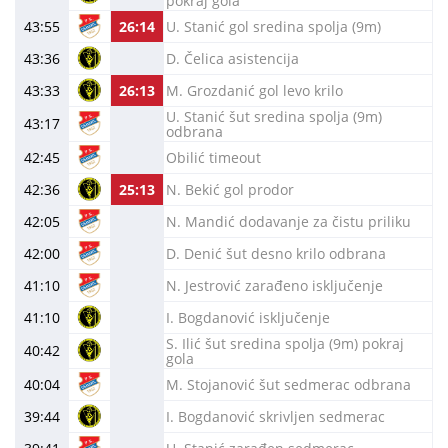
pokraj gola
43:55
26:14
U. Stanić gol sredina spolja (9m)
43:36
D. Čelica asistencija
43:33
26:13
M. Grozdanić gol levo krilo
U. Stanić šut sredina spolja (9m)
43:17
odbrana
42:45
Obilić timeout
42:36
25:13
N. Bekić gol prodor
42:05
N. Mandić dodavanje za čistu priliku
42:00
D. Denić šut desno krilo odbrana
41:10
N. Jestrović zarađeno isključenje
41:10
I. Bogdanović isključenje
S. Ilić šut sredina spolja (9m) pokraj
40:42
gola
40:04
M. Stojanović šut sedmerac odbrana
39:44
I. Bogdanović skrivljen sedmerac