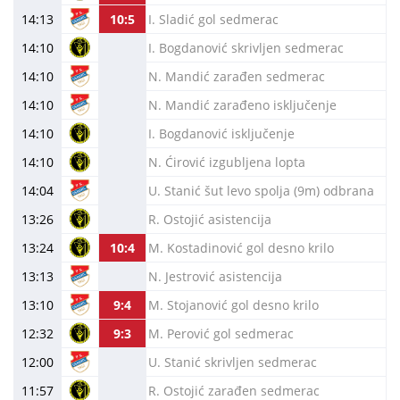
14:13
10:5
I. Sladić gol sedmerac
14:10
I. Bogdanović skrivljen sedmerac
14:10
N. Mandić zarađen sedmerac
14:10
N. Mandić zarađeno isključenje
14:10
I. Bogdanović isključenje
14:10
N. Ćirović izgubljena lopta
14:04
U. Stanić šut levo spolja (9m) odbrana
13:26
R. Ostojić asistencija
13:24
10:4
M. Kostadinović gol desno krilo
13:13
N. Jestrović asistencija
13:10
9:4
M. Stojanović gol desno krilo
12:32
9:3
M. Perović gol sedmerac
12:00
U. Stanić skrivljen sedmerac
11:57
R. Ostojić zarađen sedmerac