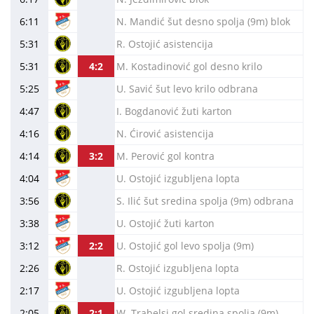
6:11
N. Mandić šut desno spolja (9m) blok
5:31
R. Ostojić asistencija
5:31
4:2
M. Kostadinović gol desno krilo
5:25
U. Savić šut levo krilo odbrana
4:47
I. Bogdanović žuti karton
4:16
N. Ćirović asistencija
4:14
3:2
M. Perović gol kontra
4:04
U. Ostojić izgubljena lopta
3:56
S. Ilić šut sredina spolja (9m) odbrana
3:38
U. Ostojić žuti karton
3:12
2:2
U. Ostojić gol levo spolja (9m)
2:26
R. Ostojić izgubljena lopta
2:17
U. Ostojić izgubljena lopta
2:05
2:1
W. Trabelsi gol sredina spolja (9m)