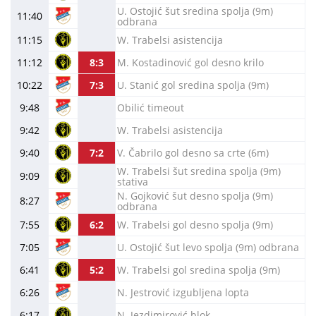
U. Ostojić šut sredina spolja (9m)
11:40
odbrana
11:15
W. Trabelsi asistencija
11:12
8:3
M. Kostadinović gol desno krilo
10:22
7:3
U. Stanić gol sredina spolja (9m)
9:48
Obilić timeout
9:42
W. Trabelsi asistencija
9:40
7:2
V. Čabrilo gol desno sa crte (6m)
W. Trabelsi šut sredina spolja (9m)
9:09
stativa
N. Gojković šut desno spolja (9m)
8:27
odbrana
7:55
6:2
W. Trabelsi gol desno spolja (9m)
7:05
U. Ostojić šut levo spolja (9m) odbrana
6:41
5:2
W. Trabelsi gol sredina spolja (9m)
6:26
N. Jestrović izgubljena lopta
6:17
N. Jezdimirović blok