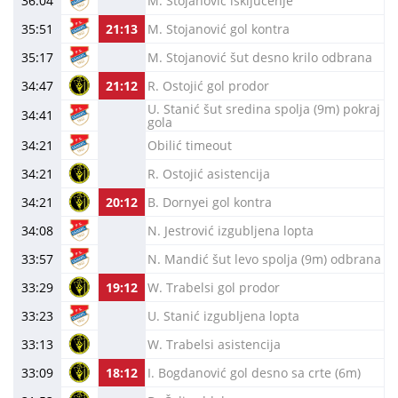
36:04
M. Stojanović isključenje
35:51
21:13
M. Stojanović gol kontra
35:17
M. Stojanović šut desno krilo odbrana
34:47
21:12
R. Ostojić gol prodor
U. Stanić šut sredina spolja (9m) pokraj
34:41
gola
34:21
Obilić timeout
34:21
R. Ostojić asistencija
34:21
20:12
B. Dornyei gol kontra
34:08
N. Jestrović izgubljena lopta
33:57
N. Mandić šut levo spolja (9m) odbrana
33:29
19:12
W. Trabelsi gol prodor
33:23
U. Stanić izgubljena lopta
33:13
W. Trabelsi asistencija
33:09
18:12
I. Bogdanović gol desno sa crte (6m)