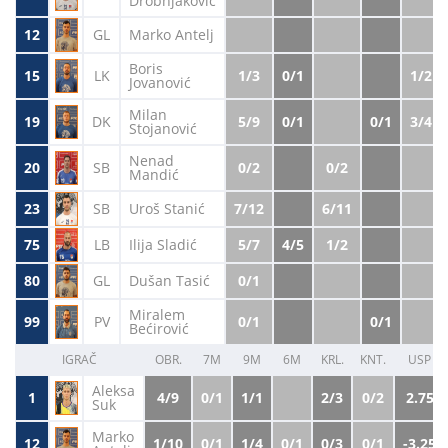
Drobnjaković
12
GL
Marko Antelj
Boris
15
LK
1/3
0/1
1/2
Jovanović
Milan
19
DK
5/9
0/1
0/1
3/4
Stojanović
Nenad
20
SB
0/2
0/2
Mandić
23
SB
Uroš Stanić
7/12
6/11
75
LB
Ilija Sladić
5/7
4/5
1/2
80
GL
Dušan Tasić
0/1
Miralem
99
PV
0/1
0/1
Bećirović
IGRAČ
OBR.
7M
9M
6M
KRL.
KNT.
USP
Aleksa
1
4/9
0/1
1/1
2/3
0/2
2.75
Suk
Marko
12
1/10
0/1
1/4
0/1
0/3
0/1
-3.25