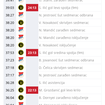
39:41
U. Stanić zarađen sedmerac
39:03
24:13
S. Ilić gol levo spolja (9m)
38:27
N. Jestrović šut sedmerac odbrana
38:20
V. Novaković skrivljen sedmerac
38:20
N. Mandić zarađen sedmerac
38:20
N. Mandić zarađeno isključenje
38:20
V. Novaković isključenje
37:53
23:13
S. Ilić gol sredina spolja (9m)
37:23
B. Jovanović šut sedmerac odbrana
37:18
D. Čelica skrivljen sedmerac
37:17
N. Jestrović zarađen sedmerac
36:28
S. Ilić asistencija
36:25
22:13
M. Grozdanić gol levo krilo
36:04
B. Dornyei zarađeno isključenje